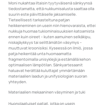
Moni nukahtaa iltaisin tyytyväisenä sänkyynsä
tiedostamatta, että nukkumisalusta saattaa olla
suurin este päivittäiselle jaksamiselle.
Tieteellisesti tarkasteltuna patjan
heikkeneminen on usein niin hienovaraista, ettei
nukkuja huomaa tukiominaisuuksien katoamista
ennen kuin oireet – kuten aamuinen selkäkipu,
niskajäykkyys tai selittämätön väsymys –
muuttuvat kroonisiksi. Kyseessä on ilmiö, jossa
patja heikentää unta huomaamatta
fragmentoimalla unisyklejä ja estämällä kehon
optimaalisen lämpötilan. Sänkyartesaanit
haluavat herättää kuluttajat ymmärtämään
materiaalien laadun ja unifysiologian suoran
yhteyden.
Materiaalien mekaaninen väsyminen ja tuki
Huonolaatuiset patjat, jotka on usein