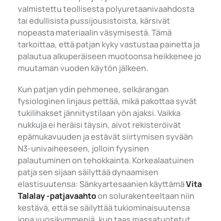
valmistettu teollisesta polyuretaanivaahdosta
tai edullisista pussijousistoista, kärsivät
nopeasta materiaalin väsymisestä. Tämä
tarkoittaa, että patjan kyky vastustaa painetta ja
palautua alkuperäiseen muotoonsa heikkenee jo
muutaman vuoden käytön jälkeen.
Kun patjan ydin pehmenee, selkärangan
fysiologinen linjaus pettää, mikä pakottaa syvät
tukilihakset jännitystilaan yön ajaksi. Vaikka
nukkuja ei heräisi täysin, aivot rekisteröivät
epämukavuuden ja estävät siirtymisen syvään
N3-univaiheeseen, jolloin fyysinen
palautuminen on tehokkainta. Korkealaatuinen
patja sen sijaan säilyttää dynaamisen
elastisuutensa: Sänkyartesaanien käyttämä
Vita
Talalay -patjavaahto
on solurakenteeltaan niin
kestävä, että se säilyttää tukiominaisuutensa
jopa vuosikymmeniä, kun taas massatuotetut