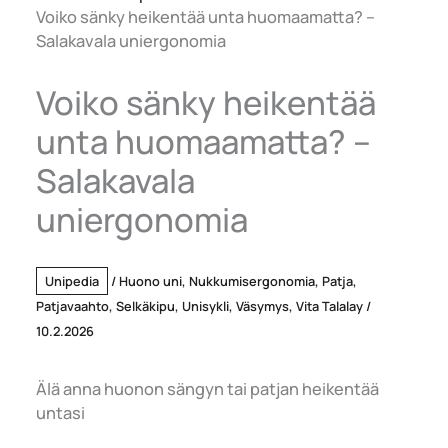
Voiko sänky heikentää unta huomaamatta? –
Salakavala uniergonomia
Voiko sänky heikentää
unta huomaamatta? –
Salakavala
uniergonomia
Unipedia
/
Huono uni
,
Nukkumisergonomia
,
Patja
,
Patjavaahto
,
Selkäkipu
,
Unisykli
,
Väsymys
,
Vita Talalay
/
10.2.2026
Älä anna huonon sängyn tai patjan heikentää
untasi