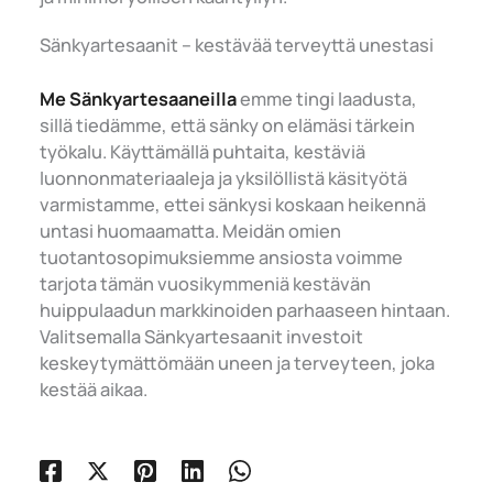
Sänkyartesaanit – kestävää terveyttä unestasi
Me Sänkyartesaaneilla
emme tingi laadusta,
sillä tiedämme, että sänky on elämäsi tärkein
työkalu. Käyttämällä puhtaita, kestäviä
luonnonmateriaaleja ja yksilöllistä käsityötä
varmistamme, ettei sänkysi koskaan heikennä
untasi huomaamatta. Meidän omien
tuotantosopimuksiemme ansiosta voimme
tarjota tämän vuosikymmeniä kestävän
huippulaadun markkinoiden parhaaseen hintaan.
Valitsemalla Sänkyartesaanit investoit
keskeytymättömään uneen ja terveyteen, joka
kestää aikaa.