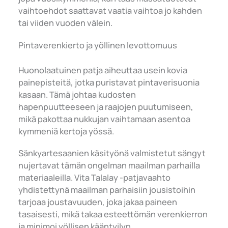
vaihtoehdot saattavat vaatia vaihtoa jo kahden
tai viiden vuoden välein.
Pintaverenkierto ja yöllinen levottomuus
Huonolaatuinen patja aiheuttaa usein kovia
painepisteitä, jotka puristavat pintaverisuonia
kasaan. Tämä johtaa kudosten
hapenpuutteeseen ja raajojen puutumiseen,
mikä pakottaa nukkujan vaihtamaan asentoa
kymmeniä kertoja yössä.
Sänkyartesaanien käsityönä valmistetut sängyt
nujertavat tämän ongelman maailman parhailla
materiaaleilla. Vita Talalay -patjavaahto
yhdistettynä maailman parhaisiin jousistoihin
tarjoaa joustavuuden, joka jakaa paineen
tasaisesti, mikä takaa esteettömän verenkierron
ja minimoi yöllisen kääntyilyn.