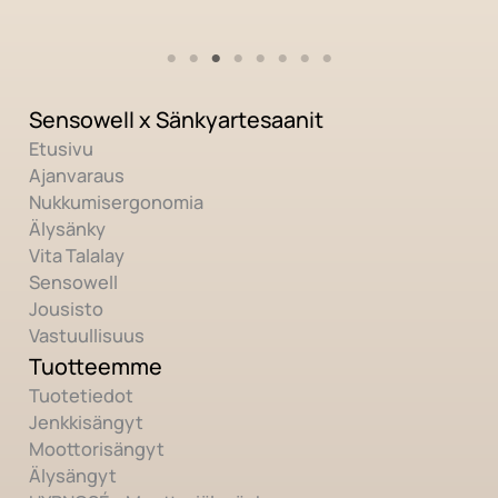
Sensowell x Sänkyartesaanit
Etusivu
Ajanvaraus
Nukkumisergonomia
Älysänky
Vita Talalay
Sensowell
Jousisto
Vastuullisuus
Tuotteemme
Tuotetiedot
Jenkkisängyt
Moottorisängyt
Älysängyt