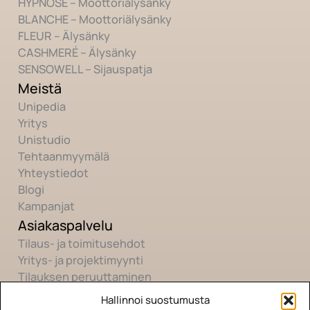
HYPNOSÉ – Moottoriälysänky
BLANCHE – Moottoriälysänky
FLEUR – Älysänky
CASHMERÉ – Älysänky
SENSOWELL – Sijauspatja
Meistä
Unipedia
Yritys
Unistudio
Tehtaanmyymälä
Yhteystiedot
Blogi
Kampanjat
Asiakaspalvelu
Tilaus- ja toimitusehdot
Yritys- ja projektimyynti
Tilauksen peruuttaminen
Hallinnoi suostumusta
Yhteisö