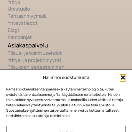
Yritys
Unistudio
Tehtaanmyymälä
Yhteystiedot
Blogi
Kampanjat
Asiakaspalvelu
Tilaus- ja toimitusehdot
Yritys- ja projektimyynti
Tilauksen peruuttaminen
Hallinnoi suostumusta
Yhteisö
Youtube
Parhaan kokemuksen tarjoamiseksi käytämme teknologioita, kuten
evästeitä, tallentaaksemme ja/tai käyttääksemme laitetietoja. Näiden
Instagram
tekniikoiden hyväksyminen antaa meille mahdollisuuden käsitellä tietoja,
Facebook
kuten selauskäyttäytymistä tai yksilöllisiä tunnuksia tällä sivustolla.
Suostumuksen jättäminen tai peruuttaminen voi vaikuttaa haitallisesti
TikTok
tiettyihin ominaisuuksiin ja toimintoihin.