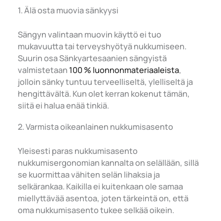
1. Älä osta muovia sänkyysi
Sängyn valintaan muovin käyttö ei tuo
mukavuutta tai terveyshyötyä nukkumiseen.
Suurin osa Sänkyartesaanien sängyistä
valmistetaan
100 % luonnonmateriaaleista
,
jolloin sänky tuntuu terveelliseltä, ylelliseltä ja
hengittävältä. Kun olet kerran kokenut tämän,
siitä ei halua enää tinkiä.
2. Varmista oikeanlainen nukkumisasento
Yleisesti paras nukkumisasento
nukkumisergonomian kannalta on selällään, sillä
se kuormittaa vähiten selän lihaksia ja
selkärankaa. Kaikilla ei kuitenkaan ole samaa
miellyttävää asentoa, joten tärkeintä on, että
oma nukkumisasento tukee selkää oikein.