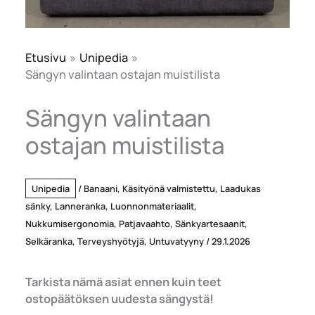
Etusivu
Unipedia
Sängyn valintaan ostajan muistilista
Sängyn valintaan
ostajan muistilista
Unipedia
/
Banaani
,
Käsityönä valmistettu
,
Laadukas
sänky
,
Lanneranka
,
Luonnonmateriaalit
,
Nukkumisergonomia
,
Patjavaahto
,
Sänkyartesaanit
,
Selkäranka
,
Terveyshyötyjä
,
Untuvatyyny
/
29.1.2026
Tarkista nämä asiat ennen kuin teet
ostopäätöksen uudesta sängystä!