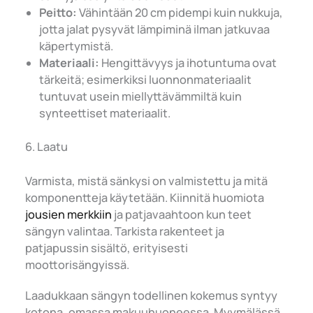
Peitto:
Vähintään 20 cm pidempi kuin nukkuja,
jotta jalat pysyvät lämpiminä ilman jatkuvaa
käpertymistä.
Materiaali:
Hengittävyys ja ihotuntuma ovat
tärkeitä; esimerkiksi luonnonmateriaalit
tuntuvat usein miellyttävämmiltä kuin
synteettiset materiaalit.
6. Laatu
Varmista, mistä sänkysi on valmistettu ja mitä
komponentteja käytetään. Kiinnitä huomiota
jousien merkkiin
ja patjavaahtoon kun teet
sängyn valintaa. Tarkista rakenteet ja
patjapussin sisältö, erityisesti
moottorisängyissä.
Laadukkaan sängyn todellinen kokemus syntyy
kotona, omassa makuuhuoneessa. Myymälässä