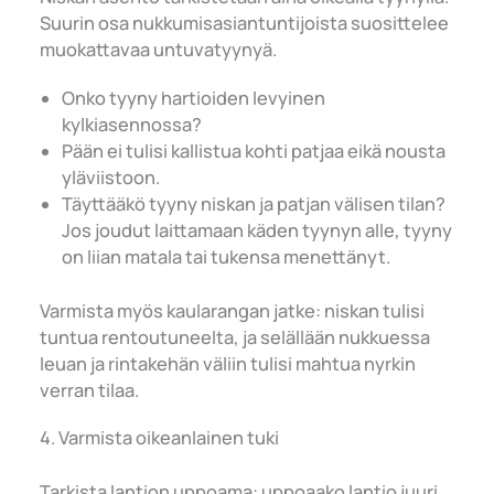
Suurin osa nukkumisasiantuntijoista suosittelee
muokattavaa untuvatyynyä.
Onko tyyny hartioiden levyinen
kylkiasennossa?
Pään ei tulisi kallistua kohti patjaa eikä nousta
yläviistoon.
Täyttääkö tyyny niskan ja patjan välisen tilan?
Jos joudut laittamaan käden tyynyn alle, tyyny
on liian matala tai tukensa menettänyt.
Varmista myös kaularangan jatke: niskan tulisi
tuntua rentoutuneelta, ja selällään nukkuessa
leuan ja rintakehän väliin tulisi mahtua nyrkin
verran tilaa.
4. Varmista oikeanlainen tuki
Tarkista lantion uppoama: uppoaako lantio juuri