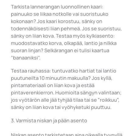
Tarkista lannerangan luonnollinen kaari:
painuuko se liikaa notkolle vai suoristuuko
kokonaan? Jos kaari korostuu, sänky on
todennäköisesti liian pehmeä. Jos se suoristuu,
sänky on liian kova. Testaa myös kylkiasento:
muodostavatko korva, olkapää, lantio ja nilkka
suoran linjan? Selkärangan ei tulisi kaartua
”banaaniksi”.
Testaa rauhassa: tuntuvatko hartiat tai lantio
puutuneilta 10 minuutin makuulla? Jos kyllä,
pintamateriaali on liian kova ja estää
pintaverenkierron. Huomioita sängyn valintaan;
jos vyötärön alle jää tyhjää tilaa tai se ”roikkuu”,
sänky on liian kova tai vyöhyketuki puuttuu.
3. Varmista niskan ja pään asento
Niskan asento tarkistetaan aina oikealla tyynyllä.