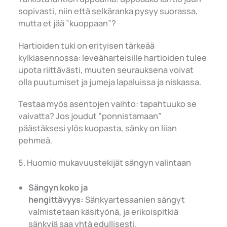
sopivasti, niin että selkäranka pysyy suorassa,
mutta et jää ”kuoppaan”?
Hartioiden tuki on erityisen tärkeää
kylkiasennossa: leveäharteisille hartioiden tulee
upota riittävästi, muuten seurauksena voivat
olla puutumiset ja jumeja lapaluissa ja niskassa.
Testaa myös asentojen vaihto: tapahtuuko se
vaivatta? Jos joudut ”ponnistamaan”
päästäksesi ylös kuopasta, sänky on liian
pehmeä.
5. Huomio mukavuustekijät sängyn valintaan
Sängyn koko ja
hengittävyys:
Sänkyartesaanien sängyt
valmistetaan käsityönä, ja erikoispitkiä
sänkyjä saa yhtä edullisesti.