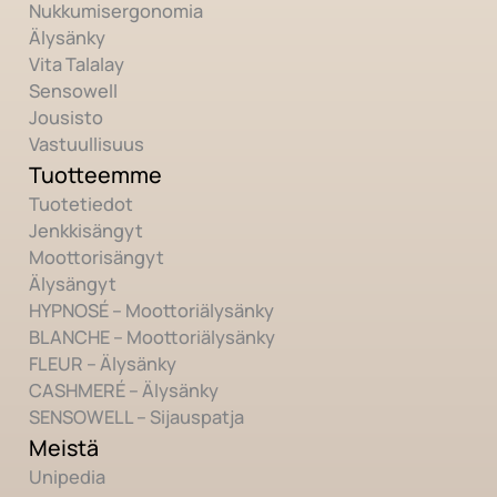
Nukkumisergonomia
Älysänky
Vita Talalay
Sensowell
Jousisto
Vastuullisuus
Tuotteemme
Tuotetiedot
Jenkkisängyt
Moottorisängyt
Älysängyt
HYPNOSÉ – Moottoriälysänky
BLANCHE – Moottoriälysänky
FLEUR – Älysänky
CASHMERÉ – Älysänky
SENSOWELL – Sijauspatja
Meistä
Unipedia