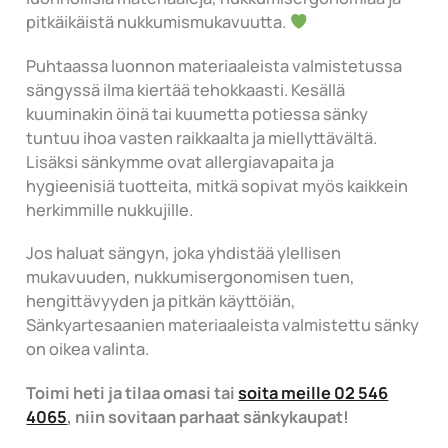
pitkäikäistä nukkumismukavuutta.
Puhtaassa luonnon materiaaleista valmistetussa
sängyssä ilma kiertää tehokkaasti. Kesällä
kuuminakin öinä tai kuumetta potiessa sänky
tuntuu ihoa vasten raikkaalta ja miellyttävältä.
Lisäksi sänkymme ovat allergiavapaita ja
hygieenisiä tuotteita, mitkä sopivat myös kaikkein
herkimmille nukkujille.
Jos haluat sängyn, joka yhdistää ylellisen
mukavuuden, nukkumisergonomisen tuen,
hengittävyyden ja pitkän käyttöiän,
Sänkyartesaanien materiaaleista valmistettu sänky
on oikea valinta.
Toimi heti ja tilaa omasi tai
soita meille 02 546
4065
, niin sovitaan parhaat sänkykaupat!