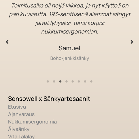
mitusaika oli neljä viikkoa, ja nyt käyttöä on
Halus
i kuukautta. 193-senttisenä aiemmat sängyt
T
jäivät lyhyeksi, tämä korjasi
moott
nukkumisergonomian.
Samuel
Boho-jenkkisänky
Sensowell x Sänkyartesaanit
Etusivu
Ajanvaraus
Nukkumisergonomia
Älysänky
Vita Talalay