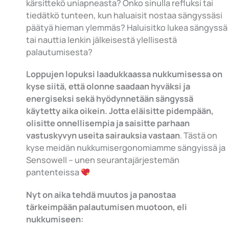
kärsittekö uniapneasta? Onko sinulla refluksi tai
tiedätkö tunteen, kun haluaisit nostaa sängyssäsi
päätyä hieman ylemmäs? Haluisitko lukea sängyssä
tai nauttia lenkin jälkeisestä ylellisestä
palautumisesta?
Loppujen lopuksi laadukkaassa nukkumisessa on
kyse siitä, että olonne saadaan hyväksi ja
energiseksi sekä hyödynnetään sängyssä
käytetty aika oikein. Jotta eläisitte pidempään,
olisitte onnellisempia ja saisitte parhaan
vastuskyvyn useita sairauksia vastaan
. Tästä on
kyse meidän nukkumisergonomiamme sängyissä ja
Sensowell – unen seurantajärjestemän
pantenteissa
Nyt on aika tehdä muutos ja panostaa
tärkeimpään palautumisen muotoon, eli
nukkumiseen: