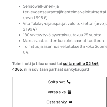
Sensowell-unen- ja
terveydenseurantajärjestelmä veloituksetta!
(arvo 1 996 €)
Vita Talalay-sijauspatjat veloituksetta! (arvo 
2 199 €)
180 vrk tyytyväisyystakuu, takuu 25 vuotta
Maksa vasta sitten kun olet saanut tuotteen
Toimitus ja asennus veloituksetta koko Suom
0 €
Toimi heti ja tilaa omasi tai
soita meille 02 546
4065
, niin sovitaan parhaat sänkykaupat!
Soita nyt
Varaa aika
Osta sänky