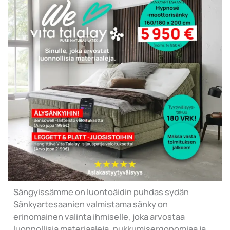
Sängyissämme on luontoäidin puhdas sydän
Sänkyartesaanien valmistama sänky on
erinomainen valinta ihmiselle, joka arvostaa
luonnollisia materiaaleja, nukkumisergonomiaa ja