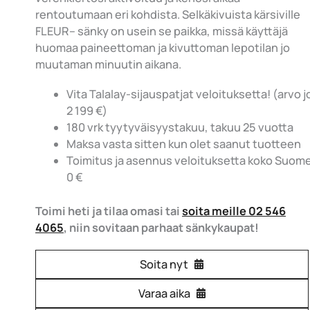
rentoutumaan eri kohdista. Selkäkivuista kärsiville
FLEUR– sänky on usein se paikka, missä käyttäjä
huomaa paineettoman ja kivuttoman lepotilan jo
muutaman minuutin aikana.
Vita Talalay-sijauspatjat veloituksetta! (arvo 
2 199 €)
180 vrk tyytyväisyystakuu, takuu 25 vuotta
Maksa vasta sitten kun olet saanut tuotteen
Toimitus ja asennus veloituksetta koko Suom
0 €
Toimi heti ja tilaa omasi tai
soita meille 02 546
4065
, niin sovitaan parhaat sänkykaupat!
Soita nyt
Varaa aika