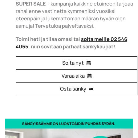
SUPER SALE
– kampanja kaikkine etuineen tarjoaa
rahallenne vastinetta kymmeniksi vuosiksi
eteenpäin ja lukemattoman määrän hyvän olon
aamuja! Tervetuloa palveltavaksi.
Toimi heti ja tilaa omasi tai
soita meille 02 546
4065
, niin sovitaan parhaat sänkykaupat!
Soita nyt
Varaa aika
Osta sänky