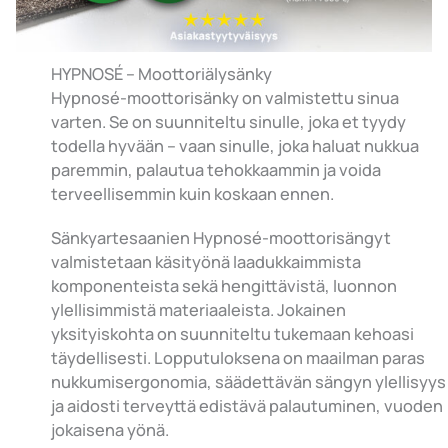
HYPNOSÉ – Moottoriälysänky
Hypnosé-moottorisänky on valmistettu sinua
varten. Se on suunniteltu sinulle, joka et tyydy
todella hyvään – vaan sinulle, joka haluat nukkua
paremmin, palautua tehokkaammin ja voida
terveellisemmin kuin koskaan ennen.
Sänkyartesaanien Hypnosé-moottorisängyt
valmistetaan käsityönä laadukkaimmista
komponenteista sekä hengittävistä, luonnon
ylellisimmistä materiaaleista. Jokainen
yksityiskohta on suunniteltu tukemaan kehoasi
täydellisesti. Lopputuloksena on maailman paras
nukkumisergonomia, säädettävän sängyn ylellisyys
ja aidosti terveyttä edistävä palautuminen, vuoden
jokaisena yönä.