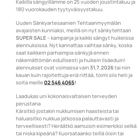
Kaikilla sängyillämme on 25 vuoden joustintakuu ja
180 vuorokauden tyytyväisyystakuu.
Uuden Sänkyartesaanien Tehtaanmyymälän
avajaisten kunniaksi, meillä on nyt sänkytehtaan
SUPER SALE
– kampanja ja kaikki sängyt huikeissa
alennuksissa. Nyt kannattaa vaihtaa sänky, koska
saat kaikkein parhaimpia sänkyjä ennen
näkemättömän edullisesti ja huikein lisäeduin!
alennukset ovat voimassa vain
31.7.2026
tai niin
kauan kuin rajoitettuja eriä riittää, toimi siis heti ja
soita meille
02 546 4065
!
Laadukas uni kokonaisvaltaisen terveyden
perustana
Kärsitkö jostakin nukkumisen haasteista tai
haluaisitko nukkua jatkossa palauttavasti ja
terveellisesti? Heräätkö aamuisin esimerkiksi selkä
tai niska kipeänä? Kuorsataanko teillä öisin tai