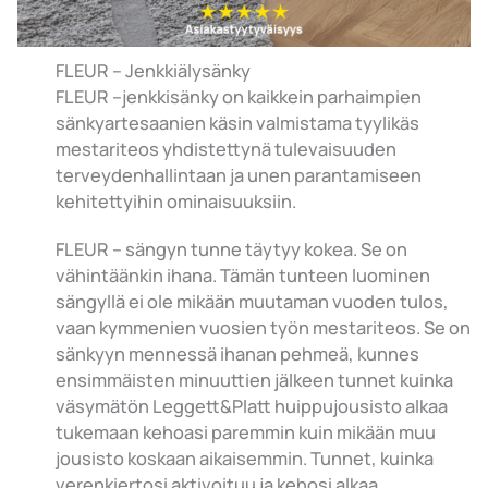
FLEUR – Jenkkiälysänky
FLEUR –jenkkisänky on kaikkein parhaimpien
sänkyartesaanien käsin valmistama tyylikäs
mestariteos yhdistettynä tulevaisuuden
terveydenhallintaan ja unen parantamiseen
kehitettyihin ominaisuuksiin.
FLEUR – sängyn tunne täytyy kokea. Se on
vähintäänkin ihana. Tämän tunteen luominen
sängyllä ei ole mikään muutaman vuoden tulos,
vaan kymmenien vuosien työn mestariteos. Se on
sänkyyn mennessä ihanan pehmeä, kunnes
ensimmäisten minuuttien jälkeen tunnet kuinka
väsymätön Leggett&Platt huippujousisto alkaa
tukemaan kehoasi paremmin kuin mikään muu
jousisto koskaan aikaisemmin. Tunnet, kuinka
verenkiertosi aktivoituu ja kehosi alkaa