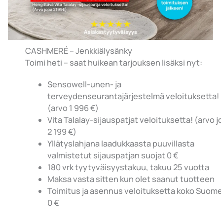
CASHMERÉ – Jenkkiälysänky
Toimi heti – saat huikean tarjouksen lisäksi nyt:
Sensowell-unen- ja
terveydenseurantajärjestelmä veloituksetta!
(arvo 1 996 €)
Vita Talalay-sijauspatjat veloituksetta! (arvo 
2 199 €)
Yllätyslahjana laadukkaasta puuvillasta
valmistetut sijauspatjan suojat 0 €
180 vrk tyytyväisyystakuu, takuu 25 vuotta
Maksa vasta sitten kun olet saanut tuotteen
Toimitus ja asennus veloituksetta koko Suom
0 €