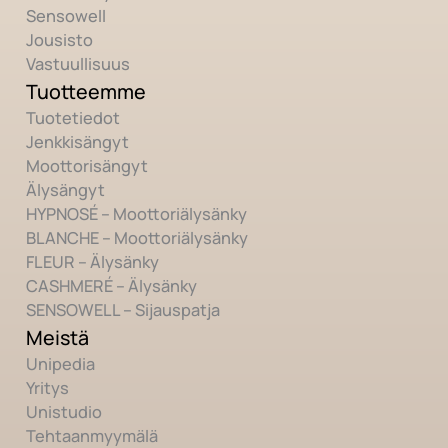
Sensowell
Jousisto
Vastuullisuus
Tuotteemme
Tuotetiedot
Jenkkisängyt
Moottorisängyt
Älysängyt
HYPNOSÉ – Moottoriälysänky
BLANCHE – Moottoriälysänky
FLEUR – Älysänky
CASHMERÉ – Älysänky
SENSOWELL – Sijauspatja
Meistä
Unipedia
Yritys
Unistudio
Tehtaanmyymälä