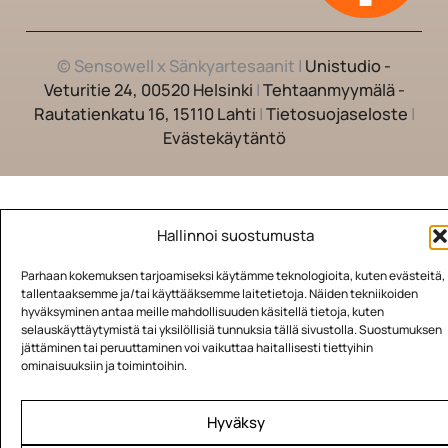
© Sensowell x Sänkyartesaanit |
Unistudio -
Veturitie 24, 00520 Helsinki
|
Tehtaanmyymälä -
Rautatienkatu 16, 15110 Lahti
|
Tietosuojaseloste
|
Evästekäytäntö
Hallinnoi suostumusta
Parhaan kokemuksen tarjoamiseksi käytämme teknologioita, kuten evästeitä,
tallentaaksemme ja/tai käyttääksemme laitetietoja. Näiden tekniikoiden
hyväksyminen antaa meille mahdollisuuden käsitellä tietoja, kuten
selauskäyttäytymistä tai yksilöllisiä tunnuksia tällä sivustolla. Suostumuksen
jättäminen tai peruuttaminen voi vaikuttaa haitallisesti tiettyihin
ominaisuuksiin ja toimintoihin.
Hyväksy