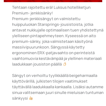
Tehtaan rajoitettu erä! Luksus hotelliketjun
Premium- jenkkisänky!
Premium-jenkkisängyt on valmistettu
huippuluokan Starsprings-jousistoista, jotka
antavat nukkujalle optimaalisen tuen yhdistettynä
ylelliseen pintapehmeyteen. Kyseessä on aito
premium-sänky, joka valmistetaan käsityönä
massiivipuurunkoon. Sängyssä käytetty
ergonominen ERX-patjavaahto on perinteistä
vaahtomuovia kestävämpää ja ylellinen materiaali
laadukkaan jousiston päällä
Sängyt on verhoiltu tyylikkäällä beigeharmaalla
käyttövärillä, julkisten tilojen vaatimukset
täyttävällä laadukkaalla kankaalla. Lisäksi autamme
sinua valitsemaan juuri sinulle mieluisan tuntuman
sänkyysi