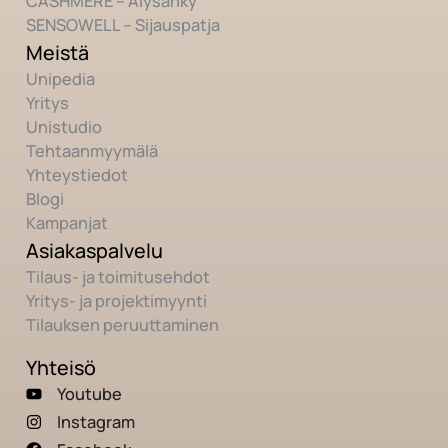
CASHMERÉ – Älysänky
SENSOWELL – Sijauspatja
Meistä
Unipedia
Yritys
Unistudio
Tehtaanmyymälä
Yhteystiedot
Blogi
Kampanjat
Asiakaspalvelu
Tilaus- ja toimitusehdot
Yritys- ja projektimyynti
Tilauksen peruuttaminen
Yhteisö
Youtube
Instagram