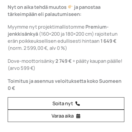
Nyt on aika tehdä muutos
ja panostaa
tärkeimpään eli palautumiseen:
Myymme nyt projektimallistomme
Premium-
jenkkisänkyä
(160×200 ja 180×200 cm) rajoitetun
erän poikkeuksellisen edullisesti hintaan
1 649 €
(norm. 2 599,00 €, alv 0 %)
Dove-moottorisänky
2 749 €
+ pääty kaupan päälle!
(arvo 599 €)
Toimitus ja asennus veloituksetta koko Suomeen
0 €
Soita nyt
Varaa aika