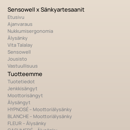
Sensowell x Sänkyartesaanit
Etusivu
Ajanvaraus
Nukkumisergonomia
Älysänky
Vita Talalay
Sensowell
Jousisto
Vastuullisuus
Tuotteemme
Tuotetiedot
Jenkkisängyt
Moottorisängyt
Älysängyt
HYPNOSÉ – Moottoriälysänky
BLANCHE – Moottoriälysänky
FLEUR – Älysänky