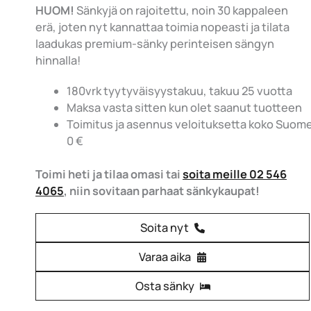
HUOM!
Sänkyjä on rajoitettu, noin 30 kappaleen
erä, joten nyt kannattaa toimia nopeasti ja tilata
laadukas premium-sänky perinteisen sängyn
hinnalla!
180vrk tyytyväisyystakuu, takuu 25 vuotta
Maksa vasta sitten kun olet saanut tuotteen
Toimitus ja asennus veloituksetta koko Suom
0 €
Toimi heti ja tilaa omasi tai
soita meille 02 546
4065
, niin sovitaan parhaat sänkykaupat!
Soita nyt
Varaa aika
Osta sänky