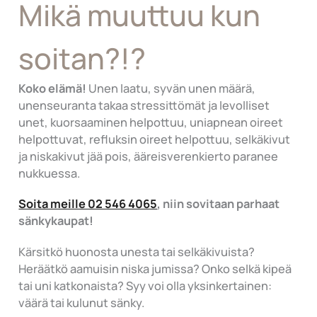
Mikä muuttuu kun
soitan?!?
Koko elämä!
Unen laatu, syvän unen määrä,
unenseuranta takaa stressittömät ja levolliset
unet, kuorsaaminen helpottuu, uniapnean oireet
helpottuvat, refluksin oireet helpottuu, selkäkivut
ja niskakivut jää pois, ääreisverenkierto paranee
nukkuessa.
Soita meille 02 546 4065
, niin sovitaan parhaat
sänkykaupat!
Kärsitkö huonosta unesta tai selkäkivuista?
Heräätkö aamuisin niska jumissa? Onko selkä kipeä
tai uni katkonaista? Syy voi olla yksinkertainen:
väärä tai kulunut sänky.