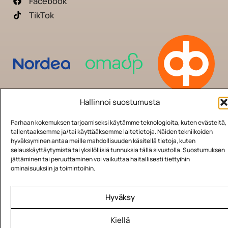
Facebook
TikTok
Hallinnoi suostumusta
© Sensowell x Sänkyartesaanit |
Unistudio -
Parhaan kokemuksen tarjoamiseksi käytämme teknologioita, kuten evästeitä,
Veturitie 24, 00520 Helsinki
|
Tehtaanmyymälä -
tallentaaksemme ja/tai käyttääksemme laitetietoja. Näiden tekniikoiden
Rautatienkatu 16, 15110 Lahti
|
Tietosuojaseloste
|
hyväksyminen antaa meille mahdollisuuden käsitellä tietoja, kuten
selauskäyttäytymistä tai yksilöllisiä tunnuksia tällä sivustolla. Suostumuksen
Evästekäytäntö
jättäminen tai peruuttaminen voi vaikuttaa haitallisesti tiettyihin
ominaisuuksiin ja toimintoihin.
Hyväksy
Kiellä