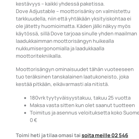
kestävyys – kaikki yhdessä paketissa.
Dove Adjustable – moottorisänky on valmistettu
tarkkuudella, niin että yhtäkään yksityiskohtaa ei
ole jätetty huomioimatta. Käden jälki näkyy myös
käytössä, sillä Dove tarjoaa sinulle yhden maailman
laadukkaimman moottorisängyn huikealla
nukkumisergonomialla ja laadukkaalla
moottoritekniikalla.
Moottorisängyn ominaisuudet tähän vuoteeseen
tuo teräksinen tanskalainen laatukoneisto, joka
kestää pitkään, eikävarmasti ala nitistä.
180vrk tyytyväisyystakuu, takuu 25 vuotta
Maksa vasta sitten kun olet saanut tuotteen
Toimitus ja asennus veloituksetta koko Suom
0 €
Toimi heti ja tilaa omasi tai
soita meille 02 546