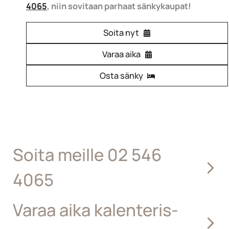
4065
, niin sovitaan parhaat sänkykaupat!
Soita nyt
Varaa aika
Osta sänky
Soita meille 02 546
4065
Varaa aika kalenteris­