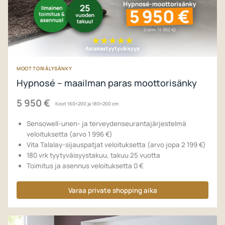
MOOTTORIÄLYSÄNKY
Hypnosé – maailman paras moottorisänky
5 950 €
Koot 160×200 ja 180×200 cm
Sensowell-unen- ja terveydenseurantajärjestelmä
veloituksetta (arvo 1 996 €)
Vita Talalay-sijauspatjat veloituksetta (arvo jopa 2 199 €)
180 vrk tyytyväisyystakuu, takuu 25 vuotta
Toimitus ja asennus veloituksetta 0 €
Varaa private shopping aika