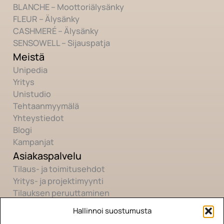
BLANCHE – Moottoriälysänky
FLEUR – Älysänky
CASHMERÉ – Älysänky
SENSOWELL – Sijauspatja
Meistä
Unipedia
Yritys
Unistudio
Tehtaanmyymälä
Yhteystiedot
Blogi
Kampanjat
Asiakaspalvelu
Tilaus- ja toimitusehdot
Yritys- ja projektimyynti
Tilauksen peruuttaminen
Hallinnoi suostumusta
Yhteisö