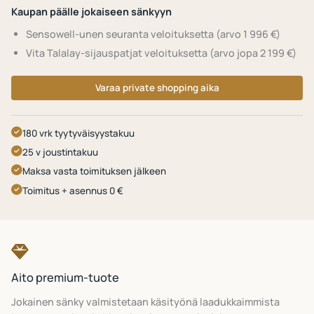
Kaupan päälle jokaiseen sänkyyn
Sensowell-unen seuranta veloituksetta (arvo 1 996 €)
Vita Talalay-sijauspatjat veloituksetta (arvo jopa 2 199 €)
Varaa private shopping aika
180 vrk tyytyväisyystakuu
25 v joustintakuu
Maksa vasta toimituksen jälkeen
Toimitus + asennus 0 €
Aito premium-tuote
Jokainen sänky valmistetaan käsityönä laadukkaimmista