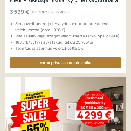
Fleur – luksusjenkkisänky unen seurannalla
3 599 €
Koot 160×200 ja 180×200 cm
Sensowell-unen- ja terveydenseurantajärjestelmä
veloituksetta (arvo 1 996 €)
Vita Talalay-sijauspatjat veloituksetta (arvo jopa 2 199 €)
180 vrk tyytyväisyystakuu, takuu 25 vuotta
Toimitus ja asennus veloituksetta 0 €
Varaa private shopping aika