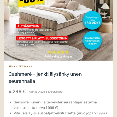
JENKKIÄLYSÄNKY
Cashmeré – jenkkiälysänky unen
seurannalla
4 299 €
Koot 160×200 ja 180×200 cm
Sensowell-unen- ja terveydenseurantajärjestelmä
veloituksetta (arvo 1 996 €)
Vita Talalay-sijauspatjat veloituksetta (arvo jopa 2 199 €)