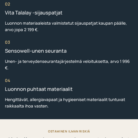
02
Vita Talalay -sijauspatjat
Luonnon materiaaleista valmistetut sijauspatjat kaupan päälle,
arvo jopa 2 199 €.
03
Sensowell-unen seuranta
Unen- ja terveydenseurantajärjestelmä veloituksetta, arvo 1 996
€.
04
Luonnon puhtaat materiaalit
Hengittävät, allergiavapaat ja hygieeniset materiaalit tuntuvat
raikkaalta ihoa vasten.
OSTAMINEN ILMAN RISKIÄ