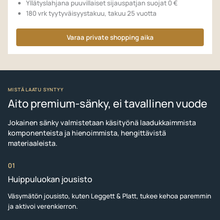
Yllätyslahjana puuvillaiset sijauspatjan suojat 0 €
180 vrk tyytyväisyystakuu, takuu 25 vuotta
Varaa private shopping aika
MISTÄ LAATU SYNTYY
Aito premium-sänky, ei tavallinen vuode
Jokainen sänky valmistetaan käsityönä laadukkaimmista
komponenteista ja hienoimmista, hengittävistä
materiaaleista.
01
Huippuluokan jousisto
Väsymätön jousisto, kuten Leggett & Platt, tukee kehoa paremmin
ja aktivoi verenkierron.