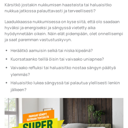
Kärsitkö jostakin nukkumisen haasteista tai haluaisitko
nukkua jatkossa palauttavasti ja terveellisesti?
Laadukkaassa nukkumisessa on kyse siitä, että olo saadaan
hyväksi ja energiseksi ja sängyssä vietetty aika
hyödynnetään oikein. Näin elät pidempään, olet onnellisempi
ja saat paremman vastustuskyvyn.
Heräätkö aamuisin selkä tai niska kipeänä?
Kuorsataanko teillä öisin tai vaivaako uniapnea?
Vaivaako refluksi tai haluaisitko nostaa sängyn päätyä
ylemmäs?
Haluaisitko lukea sängyssä tai palautua ylellisesti lenkin
jälkeen?