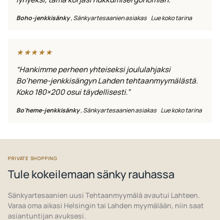
Boho-jenkkisänky
, Sänkyartesaanien asiakas
Lue koko tarina
★★★★★
“Hankimme perheen yhteiseksi joululahjaksi
Bo'heme-jenkkisängyn Lahden tehtaanmyymälästä.
Koko 180×200 osui täydellisesti.”
Bo'heme-jenkkisänky
, Sänkyartesaanien asiakas
Lue koko tarina
PRIVATE SHOPPING
Tule kokeilemaan sänky rauhassa
Sänkyartesaanien uusi Tehtaanmyymälä avautui Lahteen.
Varaa oma aikasi Helsingin tai Lahden myymälään, niin saat
asiantuntijan avuksesi.