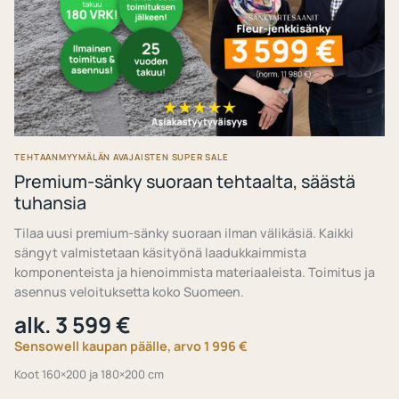
TEHTAANMYYMÄLÄN AVAJAISTEN SUPER SALE
Premium-sänky suoraan tehtaalta, säästä
tuhansia
Tilaa uusi premium-sänky suoraan ilman välikäsiä. Kaikki
sängyt valmistetaan käsityönä laadukkaimmista
komponenteista ja hienoimmista materiaaleista. Toimitus ja
asennus veloituksetta koko Suomeen.
alk. 3 599 €
Sensowell kaupan päälle, arvo 1 996 €
Koot 160×200 ja 180×200 cm