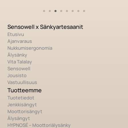
Sensowell x Sänkyartesaanit
Etusivu
Ajanvaraus
Nukkumisergonomia
Älysänky
Vita Talalay
Sensowell
Jousisto
Vastuullisuus
Tuotteemme
Tuotetiedot
Jenkkisängyt
Moottorisängyt
Älysängyt
HYPNOSÉ – Moottoriälysänky