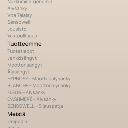
Nukkumisergonomia
Älysänky
Vita Talalay
Sensowell
Jousisto
Vastuullisuus
Tuotteemme
Tuotetiedot
Jenkkisängyt
Moottorisängyt
Älysängyt
HYPNOSÉ – Moottoriälysänky
BLANCHE – Moottoriälysänky
FLEUR – Älysänky
CASHMERÉ – Älysänky
SENSOWELL – Sijauspatja
Meistä
Unipedia