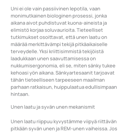
Uni ei ole vain passiivinen lepotila, vaan
monimutkainen biologinen prosessi, jonka
aikana aivot puhdistuvat kuona-aineista ja
elimistö korjaa soluvaurioita. Tieteelliset
tutkimukset osoittavat, että unen laatu on
määrää merkittävämpi tekijä pitkäaikaiselle
terveydelle. Yksi kriittisimmistä tekijöistä
laadukkaan unen saavuttamisessa on
nukkumisergonomia, eli se, miten sänky tukee
kehoasi yön aikana. Sänkyartesaanit tarjoavat
tähän tieteelliseen tarpeeseen maailman
parhaan ratkaisun, huippulaatua edullisimpaan
hintaan.
Unen laatu ja syvän unen mekanismit
Unen laatu riippuu kyvystämme viipyä riittävän
pitkään syvän unen ja REM-unen vaiheissa. Jos