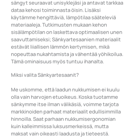
sängyt seuraavat unisyklejäsi ja antavat tarkkaa
dataa kehosi toiminnasta öisin. Lisäksi
käytämme hengittäviä, lämpötilaa sääteleviä
materiaaleja. Tutkimusten mukaan kehon
sisälämpötilan on laskettava optimaalisen unen
saavuttamiseksi; Sänkyartesaanien materiaalit
estävät liiallisen lämmön kertymisen, mikä
nopeuttaa nukahtamista ja vähentää yöhikoilua.
Tämä ominaisuus myös tuntuu ihanalta.
Miksi valita Sänkyartesaanit?
Me uskomme, että laadun nukkumisen ei kuulu
olla vain harvojen etuoikeus. Koska tuotamme
sänkymme itse ilman välikäsiä, voimme tarjota
markkinoiden parhaat materiaalit edullisimmilla
hinnoilla. Saat parhaan nukkumisergonomian
kuin kalleimmissa luksusmerkeissä, mutta
maksat vain oikeasti laadusta ja tieteestä.