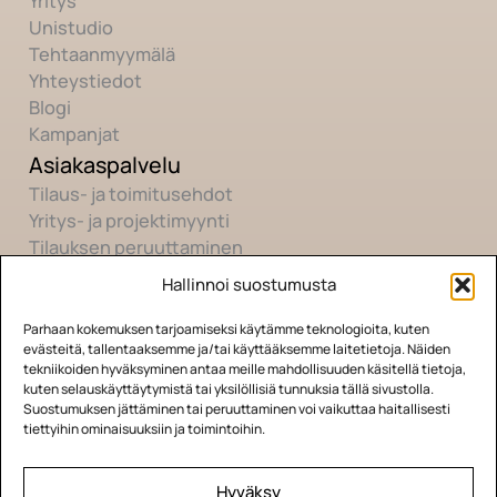
Yritys
Unistudio
Tehtaanmyymälä
Yhteystiedot
Blogi
Kampanjat
Asiakaspalvelu
Tilaus- ja toimitusehdot
Yritys- ja projektimyynti
Tilauksen peruuttaminen
Hallinnoi suostumusta
Yhteisö
Youtube
Parhaan kokemuksen tarjoamiseksi käytämme teknologioita, kuten
evästeitä, tallentaaksemme ja/tai käyttääksemme laitetietoja. Näiden
Instagram
tekniikoiden hyväksyminen antaa meille mahdollisuuden käsitellä tietoja,
Facebook
kuten selauskäyttäytymistä tai yksilöllisiä tunnuksia tällä sivustolla.
Suostumuksen jättäminen tai peruuttaminen voi vaikuttaa haitallisesti
TikTok
tiettyihin ominaisuuksiin ja toimintoihin.
Hyväksy