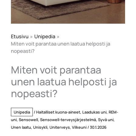
Etusivu
Unipedia
Miten voit parantaa unen laatua helposti ja
nopeasti?
Miten voit parantaa
unen laatua helposti ja
nopeasti?
Unipedia
/
Haitalliset kuona-aineet
,
Laadukas uni
,
REM-
uni
,
Sensowell
,
Sensowell-terveysjärjestelmä
,
Syvä uni
,
Unen laatu
,
Unisykli
,
Uniterveys
,
Vilkeuni
/
30.1.2026