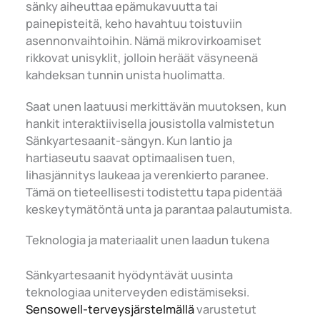
sänky aiheuttaa epämukavuutta tai
painepisteitä, keho havahtuu toistuviin
asennonvaihtoihin. Nämä mikrovirkoamiset
rikkovat unisyklit, jolloin heräät väsyneenä
kahdeksan tunnin unista huolimatta.
Saat unen laatuusi merkittävän muutoksen, kun
hankit interaktiivisella jousistolla valmistetun
Sänkyartesaanit-sängyn. Kun lantio ja
hartiaseutu saavat optimaalisen tuen,
lihasjännitys laukeaa ja verenkierto paranee.
Tämä on tieteellisesti todistettu tapa pidentää
keskeytymätöntä unta ja parantaa palautumista.
Teknologia ja materiaalit unen laadun tukena
Sänkyartesaanit hyödyntävät uusinta
teknologiaa uniterveyden edistämiseksi.
Sensowell-terveysjärstelmällä
varustetut