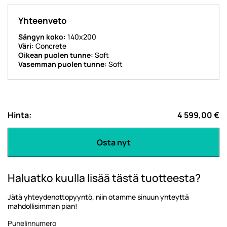
Yhteenveto
Sängyn koko:
140x200
Väri:
Concrete
Oikean puolen tunne:
Soft
Vasemman puolen tunne:
Soft
Hinta:
4 599,00 €
Osta nyt
Haluatko kuulla lisää tästä tuotteesta?
Jätä yhteydenottopyyntö, niin otamme sinuun yhteyttä
mahdollisimman pian!
Puhelinnumero