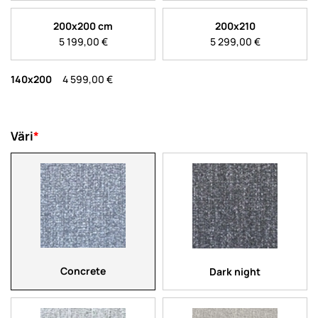
200x200 cm
200x210
5 199,00
€
5 299,00
€
140x200
4 599,00 €
Väri
*
Concrete
Dark night