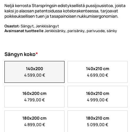
Neljä kerrosta Starspringsin edistyksellistä pussijousistoa, joista
kaksi jo alaosan patentoidussa kotelorakenteessa, tarjoavat
poikkeuksellisen tuen ja tasapainoisen nukkumisergonomian.
Osastot:
Sängyt
,
Jenkkisängyt
Avainsanat tuotteelle
Jenkkisänky
,
parisänky
,
parivuode
,
sänky
Sängyn koko
*
140x200
140x210 cm
4 599,00
€
4 699,00
€
160x200 cm
160x210 cm
4 799,00
€
4 999,00
€
180x200 cm
180x210 cm
4 899,00
€
5 099,00
€