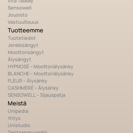
Vita Talalay
Sensowell
Jousisto
Vastuullisuus
Tuotteemme
Tuotetiedot
Jenkkisängyt
Moottorisängyt
Älysängyt
HYPNOSÉ – Moottoriälysänky
BLANCHE – Moottoriälysänky
FLEUR – Älysänky
CASHMERÉ – Älysänky
SENSOWELL – Sijauspatja
Meistä
Unipedia
Yritys
Unistudio
Tehtaanmyymälä