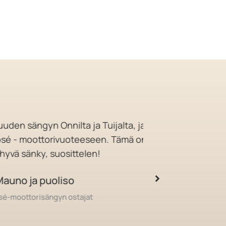
sängyn Onnilta ja Tuijalta, ja
Hyvä palvelu, sä
moottorivuoteeseen. Tämä on
 sänky, suosittelen!
Googl
o ja puoliso
ttorisängyn ostajat