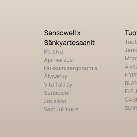
Sensowell x
Tuo
Sänkyartesaanit
Tuot
Jenk
Etusivu
Moot
Ajanvaraus
Älys
Nukkumisergonomia
HYPN
Älysänky
BLAN
Vita Talalay
FLEU
Sensowell
CAS
Jousisto
SENS
Vastuullisuus