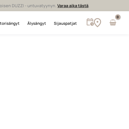
rvoisen DUZZI - untuvatyynyn.
Varaa aika tästä
.
torisängyt
Älysängyt
Sijauspatjat