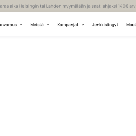
araa aika Helsingin tai Lahden myymälään ja saat lahjaksi 149€ a
anvaraus
Meistä
Kampanjat
Jenkkisängyt
Moot