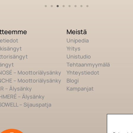
tteemme
Meistä
etiedot
Unipedia
kisängyt
Yritys
torisängyt
Unistudio
ängyt
Tehtaanmyymälä
OSÉ – Moottoriälysänky
Yhteystiedot
CHE – Moottoriälysänky
Blogi
R – Älysänky
Kampanjat
HMERÉ – Älysänky
OWELL – Sijauspatja