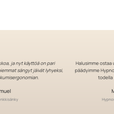
, ja nyt käyttöä on pari
Halusimme ostaa uuden 
t sängyt jäivät lyhyeksi,
päädyimme Hypnosé - 
isergonomian.
todella hyvä
l
Maun
sänky
Hypnosé-moo