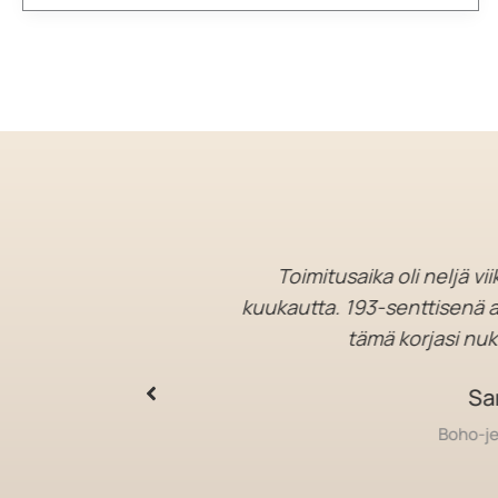
aan, ei voi kun
Toimitusaika oli neljä viikkoa
kuukautta. 193-senttisenä aiemma
attitaitoista.
tämä korjasi nukkum
Samue
myymälä
Boho-jenkki